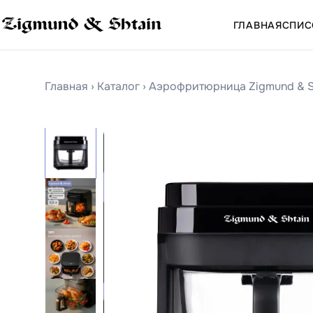
ГЛАВНАЯ
СПИС
Главная
›
Каталог
›
Аэрофритюрница Zigmund & S