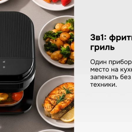
d & Shtain ZAF-902
КУПИТЬ В ОДИН КЛИК
Заполните короткую форму —
и мы оформим заказ за вас.
Ваше имя