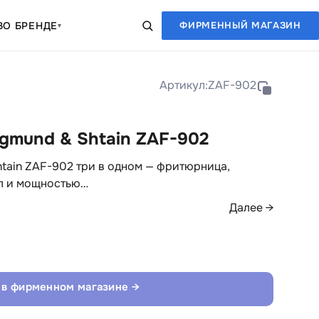
В
О БРЕНДЕ
ФИРМЕННЫЙ МАГАЗИН
▾
Артикул:
ZAF-902
gmund & Shtain ZAF-902
tain ZAF-902 три в одном — фритюрница,
 л и мощностью…
Далее →
 в фирменном магазине →