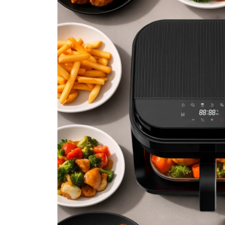
Аэрофритюрница Zigmun
Артикул:
ZAF-902
Поделитесь впечатлениями