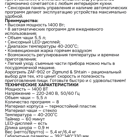
гармонично сочетается с любым интерьером кухни.
• Сенсорная панель управления и наличие автоматических
программ делают эксплуатацию устройства максимально
удобной.
Преимущества:
• Высокая мощность 1400 Вт;
• 8 автоматических программ для ежедневного
использования;
• Объем чаши 5,5 л;
• Сенсорный LED-дисплей;
• Диапазон температуры 40-200°С;
• Конвекционная жарка горячим воздухом
• Возможность регулирования температуры и времени
приготовления;
• Легкий уход: съемные части прибора можно мыть в
посудомоечной машине.
Аэрогриль ZAF-902 от Zigmund & Shtain – рациональный
выбор для тех, кто ценит скорость и полезность
приготовления пищи. Готовьте быстро и с удовольствием!
ТЕХНИЧЕСКИЕ ХАРАКТЕРИСТИКИ
Мощность — 1400 ВТ
Напряжение — 220-240 В, 50/60 Гц
Объем чаши — 5,5 л
Количество программ — 8
Материал корпуса — термостойкий пластик
Материал чаши — стекло
Температура — 40-200°С
Таймер — 60 минут
LED-дисплей — есть
Длина шнура — 0,9 м
Вес (нетто/брутто) — 5,4 кг/6,4 кг
Габаритные размеры — 392*340*330 мм