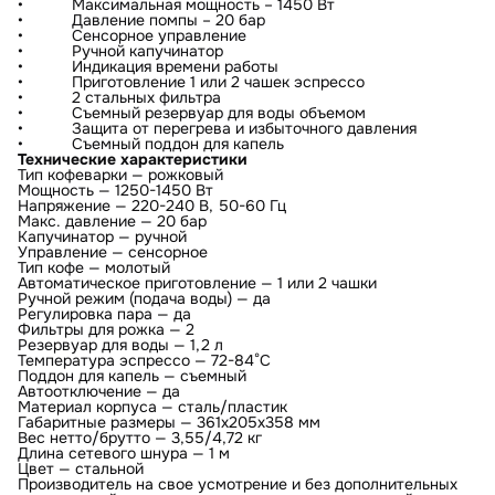
• Максимальная мощность – 1450 Вт
• Давление помпы – 20 бар
• Сенсорное управление
• Ручной капучинатор
• Индикация времени работы
• Приготовление 1 или 2 чашек эспрессо
• 2 стальных фильтра
• Съемный резервуар для воды объемом
• Защита от перегрева и избыточного давления
• Съемный поддон для капель
Технические характеристики
Тип кофеварки — рожковый
Мощность — 1250-1450 Вт
Напряжение — 220-240 В, 50-60 Гц
Макс. давление — 20 бар
Капучинатор — ручной
Управление — сенсорное
Тип кофе — молотый
Автоматическое приготовление — 1 или 2 чашки
Ручной режим (подача воды) — да
Регулировка пара — да
Фильтры для рожка — 2
Резервуар для воды — 1,2 л
Температура эспрессо — 72-84°С
Поддон для капель — съемный
Автоотключение — да
Материал корпуса — сталь/пластик
Габаритные размеры — 361х205х358 мм
Вес нетто/брутто — 3,55/4,72 кг
Длина сетевого шнура — 1 м
Цвет — стальной
Производитель на свое усмотрение и без дополнительных