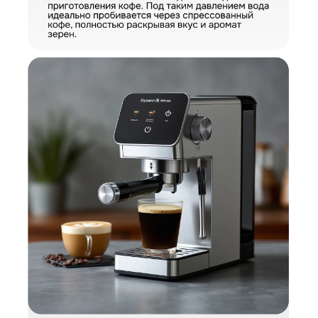
КУПИТЬ В ОДИН КЛИК
Заполните короткую форму —
и мы оформим заказ за вас.
Кофеварка Zigmund & Shtain ZCM-884
Артикул:
ZCM-884
Кофеварка Zigmund & Shtain ZCM-884
Вариант
Поделитесь впечатлениями
Загрузить фото
Ваше имя