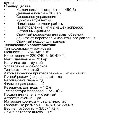
кухни.
Преимущества
• Максимальная мощность – 1450 Вт
• Давление помпы – 20 бар
• Сенсорное управление
• Ручной капучинатор
• Индикация времени работы
• Приготовление 1 или 2 чашек эспрессо
• 2 стальных фильтра
• Съемный резервуар для воды объемом
• Защита от перегрева и избыточного давления
• Съемный поддон для капель
Технические характеристики
Тип кофеварки — рожковый
Мощность — 1250-1450 Вт
Напряжение — 220-240 В, 50-60 Гц
Макс. давление — 20 бар
Капучинатор — ручной
Управление — сенсорное
Тип кофе — молотый
Автоматическое приготовление — 1 или 2 чашки
Ручной режим (подача воды) — да
Регулировка пара — да
Фильтры для рожка — 2
Резервуар для воды — 1,2 л
Температура эспрессо — 72-84°С
Поддон для капель — съемный
Автоотключение — да
Материал корпуса — сталь/пластик
Габаритные размеры — 361х205х358 мм
Вес нетто/брутто — 3,55/4,72 кг
Длина сетевого шнура — 1 м