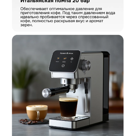
КУПИТЬ В ОДИН КЛИК
Заполните короткую форму —
и мы оформим заказ за вас.
Кофеварка Zigmund & Shtain ZCM-884
Артикул:
ZCM-884
Кофеварка Zigmund & Shtain ZCM-884
Вариант
Поделитесь впечатлениями