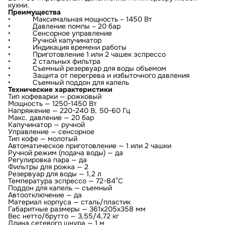
кухни.
Преимущества
• Максимальная мощность – 1450 Вт
• Давление помпы – 20 бар
• Сенсорное управление
• Ручной капучинатор
• Индикация времени работы
• Приготовление 1 или 2 чашек эспрессо
• 2 стальных фильтра
• Съемный резервуар для воды объемом
• Защита от перегрева и избыточного давления
• Съемный поддон для капель
Технические характеристики
Тип кофеварки — рожковый
Мощность — 1250-1450 Вт
Напряжение — 220-240 В, 50-60 Гц
Макс. давление — 20 бар
Капучинатор — ручной
Управление — сенсорное
Тип кофе — молотый
Автоматическое приготовление — 1 или 2 чашки
Ручной режим (подача воды) — да
Регулировка пара — да
Фильтры для рожка — 2
Резервуар для воды — 1,2 л
Температура эспрессо — 72-84°С
Поддон для капель — съемный
Автоотключение — да
Материал корпуса — сталь/пластик
Габаритные размеры — 361х205х358 мм
Вес нетто/брутто — 3,55/4,72 кг
Длина сетевого шнура — 1 м