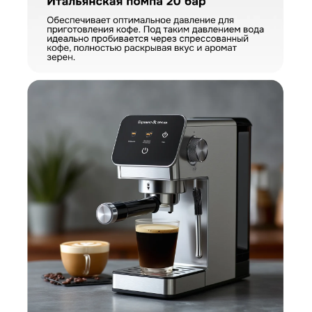
КУПИТЬ В ОДИН КЛИК
Заполните короткую форму —
и мы оформим заказ за вас.
Кофеварка Zigmund & Shtain ZCM-884
Артикул:
ZCM-884
Кофеварка Zigmund & Shtain ZCM-884
Вариант
Поделитесь впечатлениями