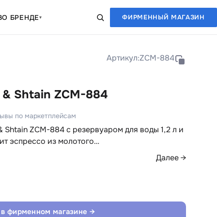
В
О БРЕНДЕ
ФИРМЕННЫЙ МАГАЗИН
▾
Артикул:
ZCM-884
 & Shtain ZCM-884
зывы по маркетплейсам
 Shtain ZCM-884 с резервуаром для воды 1,2 л и
ит эспрессо из молотого…
Далее →
 в фирменном магазине →