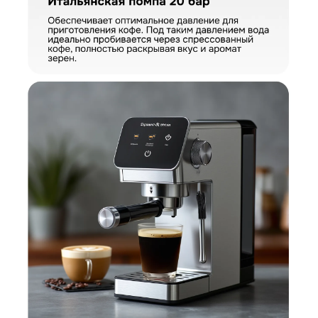
КУПИТЬ В ОДИН КЛИК
Заполните короткую форму —
и мы оформим заказ за вас.
Кофеварка Zigmund & Shtain ZCM-884
Артикул:
ZCM-884
Кофеварка Zigmund & Shtain ZCM-884
Вариант
Поделитесь впечатлениями