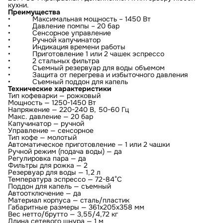
кухни.
Преимущества
• Максимальная мощность – 1450 Вт
• Давление помпы – 20 бар
• Сенсорное управление
• Ручной капучинатор
• Индикация времени работы
• Приготовление 1 или 2 чашек эспрессо
• 2 стальных фильтра
• Съемный резервуар для воды объемом
• Защита от перегрева и избыточного давления
• Съемный поддон для капель
Технические характеристики
Тип кофеварки — рожковый
Мощность — 1250-1450 Вт
Напряжение — 220-240 В, 50-60 Гц
Макс. давление — 20 бар
Капучинатор — ручной
Управление — сенсорное
Тип кофе — молотый
Автоматическое приготовление — 1 или 2 чашки
Ручной режим (подача воды) — да
Регулировка пара — да
Фильтры для рожка — 2
Резервуар для воды — 1,2 л
Температура эспрессо — 72-84°С
Поддон для капель — съемный
Автоотключение — да
Материал корпуса — сталь/пластик
Габаритные размеры — 361х205х358 мм
Вес нетто/брутто — 3,55/4,72 кг
Длина сетевого шнура — 1 м