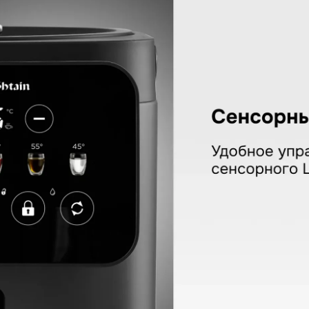
ain ZTP-950
КУПИТЬ В ОДИН КЛИК
Заполните короткую форму —
и мы оформим заказ за вас.
Ваше имя