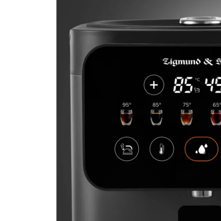
Термопот Zigmund & Sht
Артикул:
ZTP-950
Поделитесь впечатлениями