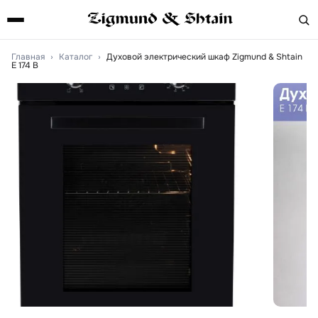
Главная
›
Каталог
›
Духовой электрический шкаф Zigmund & Shtain
E 174 B
Артикул:
e174b