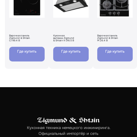
Варочная панель
Кухонная
Варочная панель
Zigmund & Shtain
вытяжка Zigmund
Zigmund & Shtain
CI 49.4 B
& Shtain K 016.5 B
M 26.4 B
Где купить
Где купить
Где купить
Кухонная техника немецкого инжиниринга.
Официальный импортёр и сеть