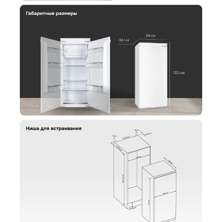
Заполните короткую форму —
и мы оформим заказ за вас.
Холодильник Zigmund & Shtain BR 22 X
Артикул:
br22x
Холодильник Zigmund & Shtain BR 22 X
Вариант
Поделитесь впечатлениями
Загрузить фото
Ваше имя
Отправить отзыв
Ваш номер
С условиями "Пользовательского соглашения" ознакомлен
Оформить заказ