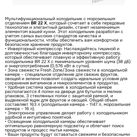
Мультифункциональный холодильник с морозильным
отделением
BR 22 X
, который сочетает в себе передовые
технологии и элегантный дизайн, станет незаменимым
элементом вашей кухни. Этот холодильник разработан с
учетом самых высоких стандартов качества и
функциональности, чтобы обеспечить вам комфортное и
безопасное хранение продуктов.
• Инверторный компрессор: Наслаждайтесь тишиной и
долговечностью благодаря инверторному компрессору,
который обеспечивает плавную и эффективную работу
холодильника BR 22 X с минимальным уровнем шума (38 дБ)
и энергопотребления (0,576 кВт в сутки).
• Зона свежести Fresh Zone/Зона свежести в холодильной
камере – специальное отделение для свежих фруктов,
овощей и зелени позволит создать идеальные условия для
сохранения витаминов и микроэлементов в продуктах.
• Удобная система хранения: в холодильной камере
располагаются 4 полки на дверце для бутылок и мелких
упаковок, 3 стеклянных полки с защитной рамкой, и
выдвижной ящик для фруктов и овощей. Общий объем
составляет 163 л (холодильная камера – 1147 л, морозильная
камера – 16 л).
• Электронное управление делает работу с холодильником
удобной и интуитивно понятной.
• Освещение холодильной камеры обеспечивает
оптимальную равномерную подсветку и облегчает поиск
продуктов и процесс мытья камеры.
• Ваши продукты будут оставаться свежими и безопасными