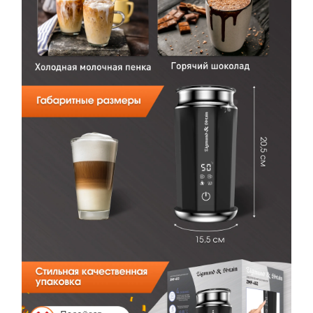
и мы оформим заказ за вас.
Капучинатор Zigmund & Shtain ZMF-452
Артикул:
zmf452
Капучинатор Zigmund & Shtain ZMF-452
Вариант
Поделитесь впечатлениями
Загрузить фото
Ваше имя
Отправить отзыв
Ваш номер
С условиями "Пользовательского соглашения" ознакомлен
Оформить заказ