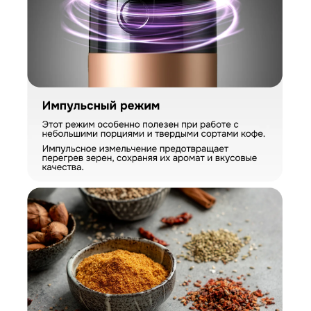
Заполните короткую форму —
и мы оформим заказ за вас.
Кофемолка Zigmund & Shtain ZCG-08
Артикул:
zcg08
Кофемолка Zigmund & Shtain ZCG-08
Вариант
Поделитесь впечатлениями
Загрузить фото
Ваше имя
Отправить отзыв
Ваш номер
С условиями "Пользовательского соглашения" ознакомлен
Оформить заказ