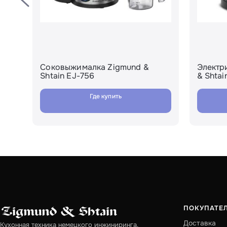
und
Соковыжималка Zigmund &
Электр
Shtain EJ-756
& Shtai
Где купить
ПОКУПАТЕ
Доставка
Кухонная техника немецкого инжиниринга.