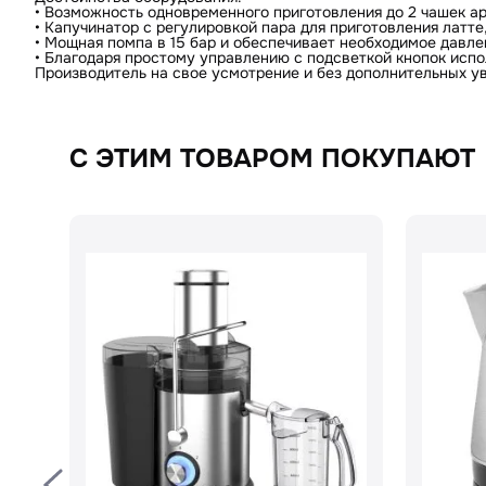
• Возможность одновременного приготовления до 2 чашек ар
• Капучинатор с регулировкой пара для приготовления латте
Поделитесь впечатлениями
• Мощная помпа в 15 бар и обеспечивает необходимое давле
• Благодаря простому управлению с подсветкой кнопок испо
Производитель на свое усмотрение и без дополнительных у
С ЭТИМ ТОВАРОМ ПОКУПАЮТ
Загрузить фото
С условиями "Пользовательского соглашения