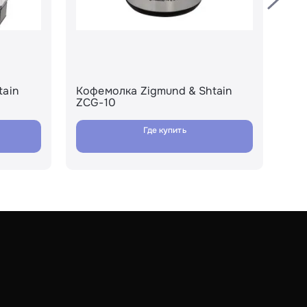
tain
Кофемолка Zigmund & Shtain
Коф
ZCG-10
ZC
Где купить