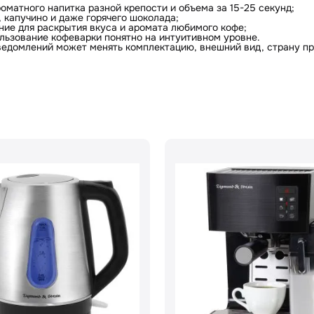
КУПИТЬ В ОДИН КЛИК
оматного напитка разной крепости и объема за 15-25 секунд;
, капучино и даже горячего шоколада;
Заполните короткую форму —
ние для раскрытия вкуса и аромата любимого кофе;
и мы оформим заказ за вас.
льзование кофеварки понятно на интуитивном уровне.
ведомлений может менять комплектацию, внешний вид, страну пр
Ваше имя
Ваш номер
Оформить заказ
Отправить отзыв
" ознакомлен