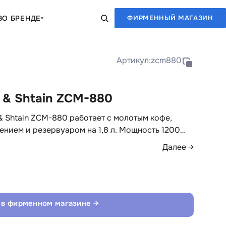
В
О БРЕНДЕ
ФИРМЕННЫЙ МАГАЗИН
▾
Артикул:
zcm880
 & Shtain ZCM-880
 Shtain ZCM-880 работает с молотым кофе,
нием и резервуаром на 1,8 л. Мощность 1200…
Далее →
 в фирменном магазине →