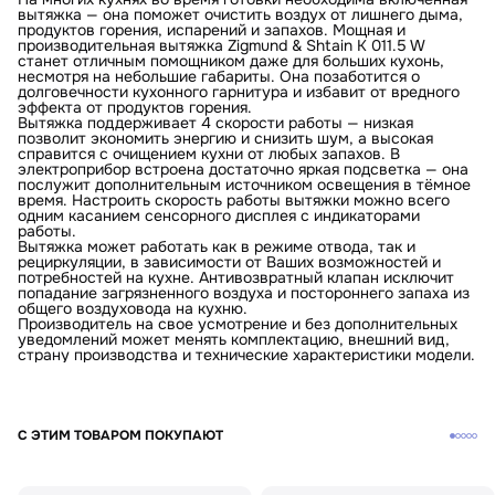
вытяжка — она поможет очистить воздух от лишнего дыма,
продуктов горения, испарений и запахов. Мощная и
производительная вытяжка Zigmund & Shtain K 011.5 W
станет отличным помощником даже для больших кухонь,
несмотря на небольшие габариты. Она позаботится о
долговечности кухонного гарнитура и избавит от вредного
эффекта от продуктов горения.
Вытяжка поддерживает 4 скорости работы — низкая
позволит экономить энергию и снизить шум, а высокая
справится с очищением кухни от любых запахов. В
электроприбор встроена достаточно яркая подсветка — она
послужит дополнительным источником освещения в тёмное
время. Настроить скорость работы вытяжки можно всего
одним касанием сенсорного дисплея с индикаторами
работы.
Вытяжка может работать как в режиме отвода, так и
рециркуляции, в зависимости от Ваших возможностей и
потребностей на кухне. Антивозвратный клапан исключит
попадание загрязненного воздуха и постороннего запаха из
общего воздуховода на кухню.
Производитель на свое усмотрение и без дополнительных
уведомлений может менять комплектацию, внешний вид,
страну производства и технические характеристики модели.
С ЭТИМ ТОВАРОМ ПОКУПАЮТ