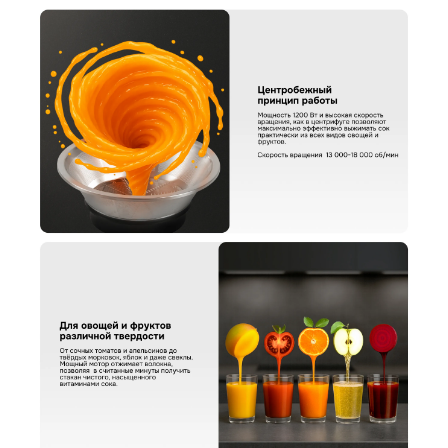
КУПИТЬ В ОДИН КЛИК
Заполните короткую форму —
и мы оформим заказ за вас.
Соковыжималка Zigmund & Shtain EJ-756
Артикул:
ej756
Соковыжималка Zigmund & Shtain EJ-756
Вариант