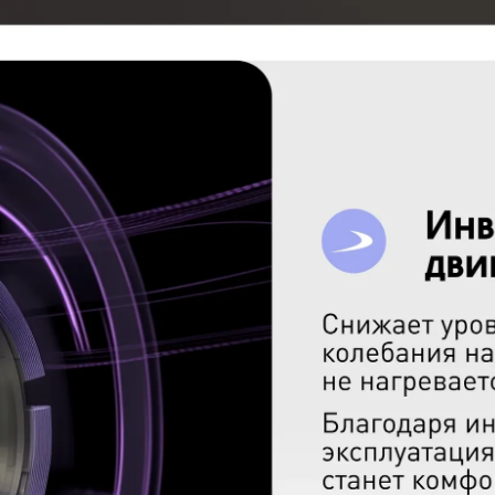
mund & Shtain BWM 04
КУПИТЬ В ОДИН КЛИК
Заполните короткую форму —
и мы оформим заказ за вас.
Ваше имя