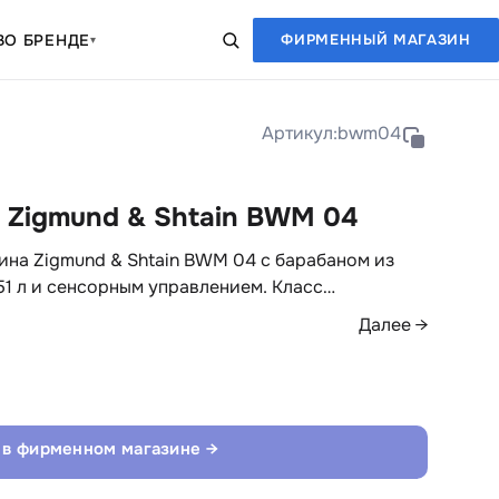
В
О БРЕНДЕ
ФИРМЕННЫЙ МАГАЗИН
▾
Артикул:
bwm04
 Zigmund & Shtain BWM 04
на Zigmund & Shtain BWM 04 с барабаном из
1 л и сенсорным управлением. Класс…
Далее →
 в фирменном магазине →