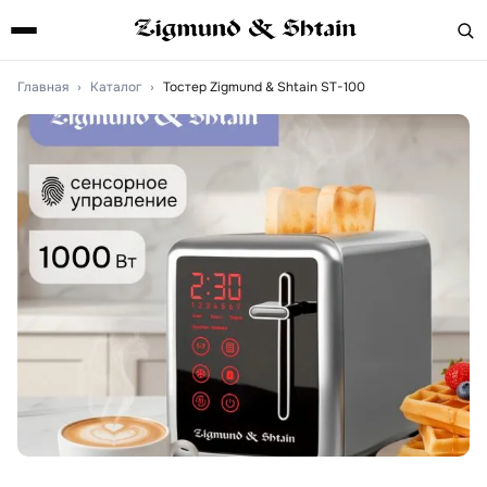
Главная
›
Каталог
›
Тостер Zigmund & Shtain ST-100
Артикул:
st100