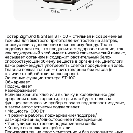
Тостер Zigmund & Shtain ST-100 – стильная и современная
техника для быстрого приготовления тостов на завтрак,
перекус или в дополнение к основному блюду. Тосты
подойдут для тех, кто предпочитает здоровое питание, так
как поджаренный хлеб имеет низкий гликемический индекс,
насыщает организм и содержит растительный белок,
способствующий обмену веществ в организме. Диетологи
даже рекомендуют употреблять слегка подсушенный хлеб.
Главная польза тостов — приготовление без масла (в
отличие от обработки на сковороде).
Основные функции тостера ST-100:
Обжаривает
Подсушивает
Размораживает
Если вы храните хлеб или выпечку в холодильнике для
продления срока годности, то для вас будет полезна
функция разморозки: прибор сначала подогревает изделие,
а затем автоматически поджаривает.
• Мощность 1000 Вт
• 4 режима работы: поджаривание/подогрев/
размораживание/одностороннее поджаривание
• 7 регулировок степени поджаривания хлеба
• Корпус из нержавеющей стали
Производитель на свое усмотрение и без дополнительных