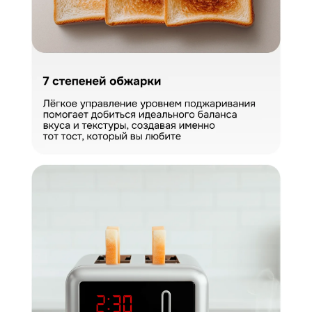
КУПИТЬ В ОДИН КЛИК
Заполните короткую форму —
и мы оформим заказ за вас.
Тостер Zigmund & Shtain ST-100
Артикул:
st100
Тостер Zigmund & Shtain ST-100
Вариант
Поделитесь впечатлениями
Загрузить фото
Ваше имя
Отправить отзыв
Ваш номер
С условиями "Пользовательского соглашения" ознакомлен
Оформить заказ