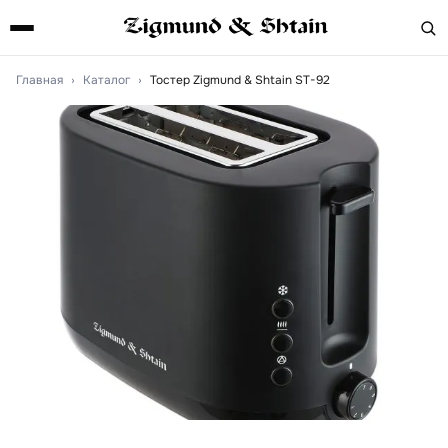
Главная
›
Каталог
›
Тостер Zigmund & Shtain ST-92
Артикул:
st92