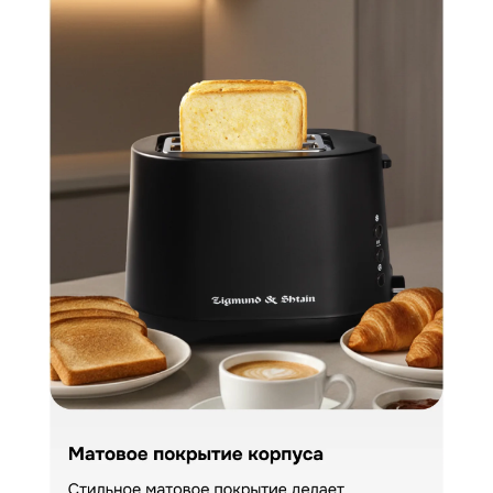
КУПИТЬ В ОДИН КЛИК
Заполните короткую форму —
и мы оформим заказ за вас.
Тостер Zigmund & Shtain ST-92
Артикул:
st92
Тостер Zigmund & Shtain ST-92
Вариант
Поделитесь впечатлениями