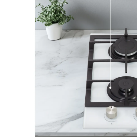
Варочная панель Zigmun
Артикул:
m263w
Поделитесь впечатлениями