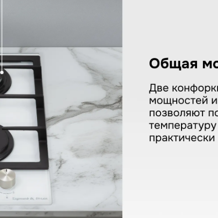
d & Shtain M 26.3 W
КУПИТЬ В ОДИН КЛИК
Заполните короткую форму —
и мы оформим заказ за вас.
Ваше имя