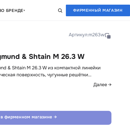
В
О БРЕНДЕ
ФИРМЕННЫЙ МАГАЗИН
▾
Артикул:
m263w
gmund & Shtain M 26.3 W
nd & Shtain M 26.3 W из компактной линейки
лическая поверхность, чугунные решётки…
Далее →
 в фирменном магазине →