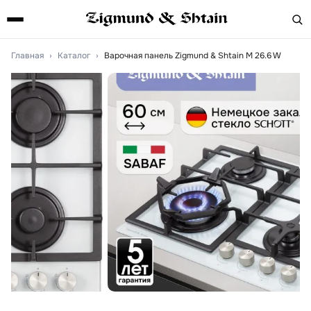
Главная
›
Каталог
›
Варочная панель Zigmund & Shtain M 26.6 W
Артикул:
m266w