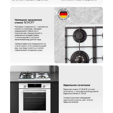
Варочная панель Zigmund & Shtain M 26.6 W
Вариант
Поделитесь впечатлениями
Загрузить фото
Ваше имя
Отправить отзыв
Ваш номер
С условиями "Пользовательского соглашения" ознакомлен
Оформить заказ