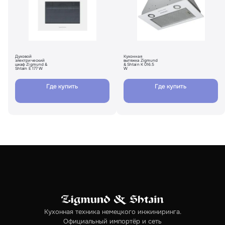
Духовой
Кухонная
электрический
вытяжка Zigmund
шкаф Zigmund &
& Shtain K 016.5
Shtain E 177 W
W
Где купить
Где купить
Кухонная техника немецкого инжиниринга.
Официальный импортёр и сеть