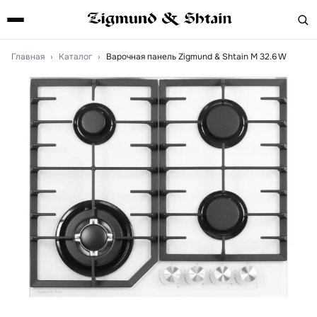
Главная
›
Каталог
›
Варочная панель Zigmund & Shtain M 32.6 W
Артикул:
m326w