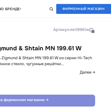
В
О БРЕНДЕ
ФИРМЕННЫЙ МАГАЗИН
▾
Артикул:
mn19961w
gmund & Shtain MN 199.61 W
 Zigmund & Shtain MN 199.61 W из серии Hi-Tech
ённое стекло, чугунные решётки…
Далее →
 в фирменном магазине →