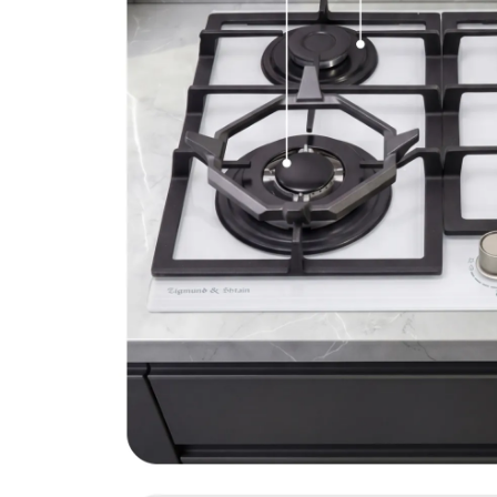
Варочная панель Zigmun
Артикул:
mn19961w
Поделитесь впечатлениями