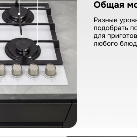
d & Shtain MN 199.61 W
КУПИТЬ В ОДИН КЛИК
Заполните короткую форму —
и мы оформим заказ за вас.
Ваше имя