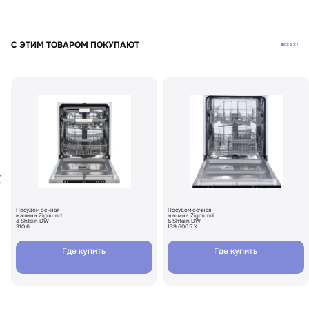
С ЭТИМ ТОВАРОМ ПОКУПАЮТ
Посудомоечная
Посудомоечная
машина Zigmund
машина Zigmund
& Shtain DW
& Shtain DW
310.6
139.6005 X
Где купить
Где купить