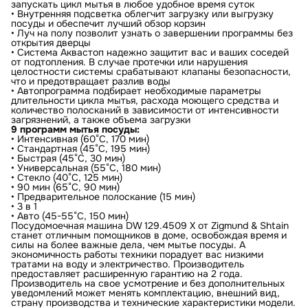
запускать цикл мытья в любое удобное время суток
• Внутренняя подсветка облегчит загрузку или выгрузку
посуды и обеспечит лучший обзор корзин
• Луч на полу позволит узнать о завершении программы без
открытия дверцы
• Система Аквастоп надежно защитит вас и ваших соседей
от подтопления. В случае протечки или нарушения
целостности системы срабатывают клапаны безопасности,
что и предотвращает разлив воды
• Автопрограмма подбирает необходимые параметры
длительности цикла мытья, расхода моющего средства и
количество полосканий в зависимости от интенсивности
загрязнений, а также объема загрузки
9 программ мытья посуды:
• Интенсивная (60°С, 170 мин)
• Стандартная (45°С, 195 мин)
• Быстрая (45°С, 30 мин)
• Универсальная (55°С, 180 мин)
• Стекло (40°С, 125 мин)
• 90 мин (65°С, 90 мин)
• Предварительное полоскание (15 мин)
• 3 в 1
• Авто (45-55°С, 150 мин)
Посудомоечная машина DW 129.4509 X от Zigmund & Shtain
станет отличным помощников в доме, освобождая время и
силы на более важные дела, чем мытье посуды. А
экономичность работы техники порадует вас низкими
тратами на воду и электричество. Производитель
предоставляет расширенную гарантию на 2 года.
Производитель на свое усмотрение и без дополнительных
уведомлений может менять комплектацию, внешний вид,
страну производства и технические характеристики модели.