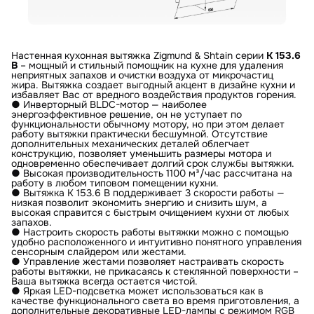
Настенная кухонная вытяжка Zigmund & Shtain серии
K 153.6
B
– мощный и стильный помощник на кухне для удаления
неприятных запахов и очистки воздуха от микрочастиц
жира. Вытяжка создает выгодный акцент в дизайне кухни и
избавляет Вас от вредного воздействия продуктов горения.
● Инверторный BLDC-мотор — наиболее
энергоэффективное решение, он не уступает по
функциональности обычному мотору, но при этом делает
работу вытяжки практически бесшумной. Отсутствие
дополнительных механических деталей облегчает
конструкцию, позволяет уменьшить размеры мотора и
одновременно обеспечивает долгий срок службы вытяжки.
● Высокая производительность 1100 м³/час рассчитана на
работу в любом типовом помещении кухни.
● Вытяжка К 153.6 В поддерживает 3 скорости работы —
низкая позволит экономить энергию и снизить шум, а
высокая справится с быстрым очищением кухни от любых
запахов.
● Настроить скорость работы вытяжки можно с помощью
удобно расположенного и интуитивно понятного управления
сенсорным слайдером или жестами.
● Управление жестами позволяет настраивать скорость
работы вытяжки, не прикасаясь к стеклянной поверхности –
Ваша вытяжка всегда остается чистой.
● Яркая LED-подсветка может использоваться как в
качестве функционального света во время приготовления, а
дополнительные декоративные LED-лампы с режимом RGB