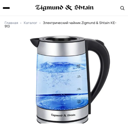
Главная
›
Каталог
›
Электрический чайник Zigmund & Shtain KE-
913
Артикул:
KE-913