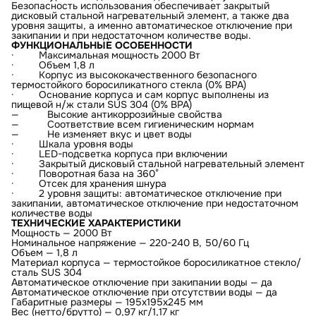
Безопасность использования обеспечивает закрытый
дисковый стальной нагревательный элемент, а также два
уровня защиты, а именно автоматическое отключение при
закипании и при недостаточном количестве воды.
ФУНКЦИОНАЛЬНЫЕ ОСОБЕННОСТИ
· Максимальная мощность 2000 Вт
· Объем 1,8 л
· Корпус из высококачественного безопасного
термостойкого боросиликатного стекла (0% BPA)
· Основание корпуса и сам корпус выполнены из
пищевой н/ж стали SUS 304 (0% BPA)
— Высокие антикоррозийные свойства
— Соответствие всем гигиеническим нормам
— Не изменяет вкус и цвет воды
· Шкала уровня воды
· LED-подсветка корпуса при включении
· Закрытый дисковый стальной нагревательный элемент
· Поворотная база на 360°
· Отсек для хранения шнура
· 2 уровня защиты: автоматическое отключение при
закипании, автоматическое отключение при недостаточном
количестве воды
ТЕХНИЧЕСКИЕ ХАРАКТЕРИСТИКИ
Мощность — 2000 Вт
Номинальное напряжение — 220-240 В, 50/60 Гц
Объем — 1,8 л
Материал корпуса — термостойкое боросиликатное стекло/
сталь SUS 304
Автоматическое отключение при закипании воды — да
Автоматическое отключение при отсутствии воды — да
Габаритные размеры — 195х195х245 мм
Вес (нетто/брутто) — 0,97 кг/1,17 кг