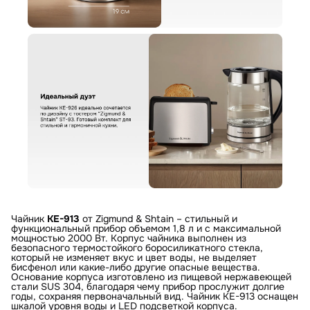
Артикул:
KE-913
Электрический чайник Zigmund & Shtain KE-913
Вариант
Поделитесь впечатлениями
Загрузить фото
Ваше имя
Отправить отзыв
Ваш номер
С условиями "Пользовательского соглашения" ознакомлен
Оформить заказ
Чайник
KE-913
от Zigmund & Shtain – стильный и
функциональный прибор объемом 1,8 л и с максимальной
мощностью 2000 Вт. Корпус чайника выполнен из
безопасного термостойкого боросиликатного стекла,
который не изменяет вкус и цвет воды, не выделяет
бисфенол или какие-либо другие опасные вещества.
Основание корпуса изготовлено из пищевой нержавеющей
стали SUS 304, благодаря чему прибор прослужит долгие
годы, сохраняя первоначальный вид. Чайник KE-913 оснащен
шкалой уровня воды и LED подсветкой корпуса.