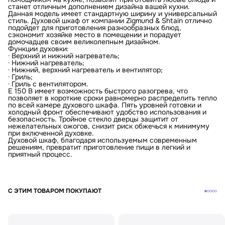
станет отличным дополнением дизайна вашей кухни.
Данная модель имеет стандартную ширину и универсальный
стиль. Духовой шкаф от компании Zigmund & Shtain отлично
подойдет для приготовления разнообразных блюд,
сэкономит хозяйке место в помещении и порадует
домочадцев своим великолепным дизайном.
Функции духовки:
· Верхний и нижний нагреватель;
· Нижний нагреватель;
· Нижний, верхний нагреватель и вентилятор;
· Гриль;
· Гриль с вентилятором.
E 150 B имеет возможность быстрого разогрева, что
позволяет в короткие сроки равномерно распределить тепло
по всей камере духового шкафа. Пять уровней готовки и
холодный фронт обеспечивают удобство использования и
КУПИТЬ В ОДИН КЛИК
безопасность. Тройное стекло дверцы защитит от
нежелательных ожогов, снизит риск обжечься к минимуму
при включенной духовке.
Заполните короткую форму —
Духовой шкаф, благодаря используемым современным
и мы оформим заказ за вас.
Духовой электрический шкаф Zigmund & Shtain E 150 B
решениям, превратит приготовление пищи в легкий и
приятный процесс.
Артикул:
e150b
Духовой электрический шкаф Zigmund & Shtain E
150 B
Вариант
Поделитесь впечатлениями
С ЭТИМ ТОВАРОМ ПОКУПАЮТ