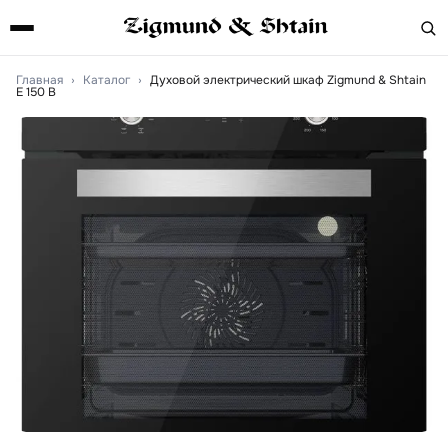
Главная
›
Каталог
›
Духовой электрический шкаф Zigmund & Shtain
E 150 B
Артикул:
e150b