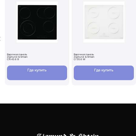
Загрузить фото
Ваше имя
Отправить отзыв
Ваш номер
С условиями "Пользовательского соглашения" ознакомлен
Оформить заказ
Варочная панель
Варочная панель
Zigmund & Shtain
Zigmund & Shtain
CN 43.6 B
CI 35.6 W
Где купить
Где купить