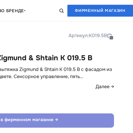
В
О БРЕНДЕ
ФИРМЕННЫЙ МАГАЗИН
▾
Артикул:
K019.5B
igmund & Shtain K 019.5 B
ытяжка Zigmund & Shtain K 019.5 B с фасадом из
вете. Сенсорное управление, пять…
Далее →
 в фирменном магазине →