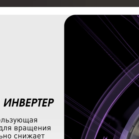
nd & Shtain K 019.5 B
КУПИТЬ В ОДИН КЛИК
Заполните короткую форму —
и мы оформим заказ за вас.
Ваше имя