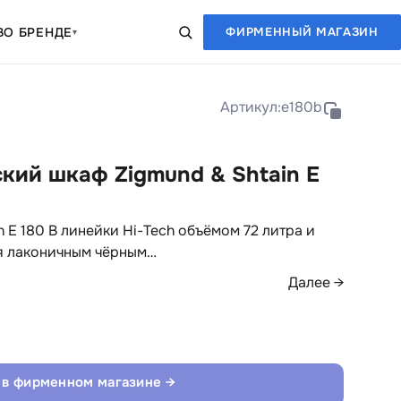
В
О БРЕНДЕ
ФИРМЕННЫЙ МАГАЗИН
▾
Артикул:
e180b
кий шкаф Zigmund & Shtain E
 E 180 B линейки Hi-Tech объёмом 72 литра и
я лаконичным чёрным…
Далее →
 в фирменном магазине →