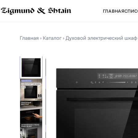
ГЛАВНАЯ
СПИС
Главная
›
Каталог
›
Духовой электрический шкаф Z