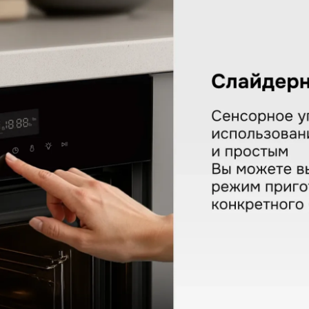
шкаф Zigmund & Shtain E 18
КУПИТЬ В ОДИН КЛИК
Заполните короткую форму —
и мы оформим заказ за вас.
Ваше имя