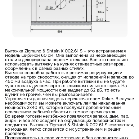
Вытяжка Zigmund & Shtain K 002.61 S – это встраиваемая
модель шириной 60 см. Она выполнена из нержавеющей
стали и декорирована черным стеклом. Все это позволяет
использовать вытяжку на кухнях стандартных размеров,
оформленных в самых разных стилях.
Вытяжка способна работать в режимах рециркуляции и
отвода на трех скоростях, очищая от испарений и запахов до
450 м3 воздуха в час. При работе вытяжки вы не будете
чувствовать дискомфорта от слишком сильного шума. На
максимальной мощности она выдает до 62 дБ, то есть
шумит не громче, чем вы разговариваете.
Управляется данная модель переключателем Roker. В случае
необходимости вы можете включать лампы накаливания
мощность 2х40 Вт, которые послужат дополнительным
освещением рабочей области в темное время суток.
Во время готовки неизбежно появляются запахи, дым, пар,
жиры, и все это оседает на окружающих поверхностях и
предметах. Вытяжка Zigmund & Shtain K 002.61 S компактная,
но мощная, легко справится с их устранением и решит
проблему.
Производитель на свое усмотрение и без дополнительных