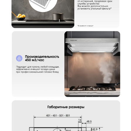
Артикул:
k00261s
Кухонная вытяжка Zigmund & Shtain K 002.61 S
Вариант
Поделитесь впечатлениями
Загрузить фото
Ваше имя
Отправить отзыв
Ваш номер
С условиями "Пользовательского соглашения" ознакомлен
Оформить заказ