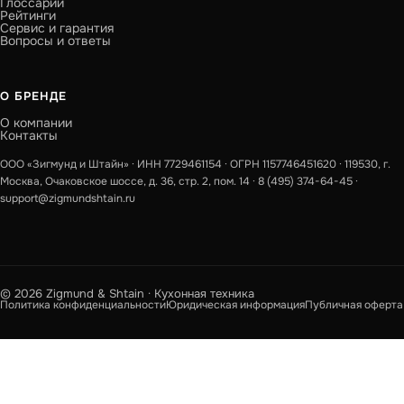
Глоссарий
Рейтинги
Сервис и гарантия
Вопросы и ответы
О БРЕНДЕ
О компании
Контакты
ООО «Зигмунд и Штайн» · ИНН 7729461154 · ОГРН 1157746451620 · 119530, г.
Москва, Очаковское шоссе, д. 36, стр. 2, пом. 14 ·
8 (495) 374-64-45
·
support@zigmundshtain.ru
© 2026 Zigmund & Shtain · Кухонная техника
Политика конфиденциальности
Юридическая информация
Публичная оферта