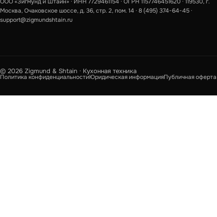
ООО «Зигмунд и Штайн» · ИНН 7729461154 · ОГРН 1157746451620 · 119530, г.
Москва, Очаковское шоссе, д. 36, стр. 2, пом. 14 ·
8 (495) 374-64-45
·
support@zigmundshtain.ru
© 2026 Zigmund & Shtain · Кухонная техника
Политика конфиденциальности
Юридическая информация
Публичная оферта