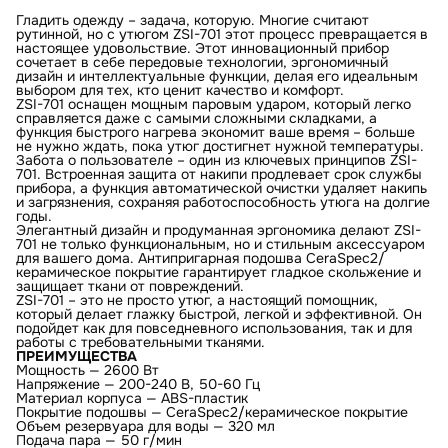
Гладить одежду – задача, которую. Многие считают
рутинной, но с утюгом
ZSI-701
этот процесс превращается в
настоящее удовольствие. Этот инновационный прибор
сочетает в себе передовые технологии, эргономичный
дизайн и интеллектуальные функции, делая его идеальным
выбором для тех, кто ценит качество и комфорт.
ZSI-701 оснащен мощным паровым ударом, который легко
справляется даже с самыми сложными складками, а
функция быстрого нагрева экономит ваше время – больше
не нужно ждать, пока утюг достигнет нужной температуры.
Забота о пользователе – один из ключевых принципов ZSI-
701. Встроенная защита от накипи продлевает срок службы
прибора, а функция автоматической очистки удаляет накипь
и загрязнения, сохраняя работоспособность утюга на долгие
годы.
Элегантный дизайн и продуманная эргономика делают ZSI-
701 не только функциональным, но и стильным аксессуаром
для вашего дома. Антипригарная подошва CeraSpec2/
керамическое покрытие гарантирует гладкое скольжение и
защищает ткани от повреждений.
ZSI-701 – это не просто утюг, а настоящий помощник,
который делает глажку быстрой, легкой и эффективной. Он
подойдет как для повседневного использования, так и для
работы с требовательными тканями.
ПРЕИМУЩЕСТВА
Мощность — 2600 Вт
Напряжение — 200-240 В, 50-60 Гц
Материал корпуса — ABS-пластик
Покрытие подошвы — CeraSpec2/керамическое покрытие
Объем резервуара для воды — 320 мл
Подача пара — 50 г/мин