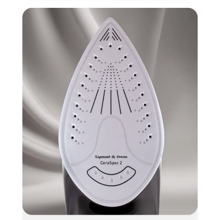
КУПИТЬ В ОДИН КЛИК
Заполните короткую форму —
и мы оформим заказ за вас.
Утюг Zigmund & Shtain ZSI-701
Артикул:
zsi701
Утюг Zigmund & Shtain ZSI-701
Вариант
Поделитесь впечатлениями
Загрузить фото
Ваше имя
Отправить отзыв
Ваш номер
С условиями "Пользовательского соглашения" ознакомлен
Оформить заказ