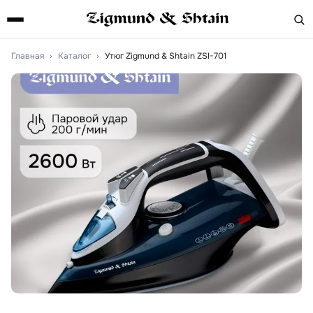
Главная
›
Каталог
›
Утюг Zigmund & Shtain ZSI-701
Артикул:
zsi701