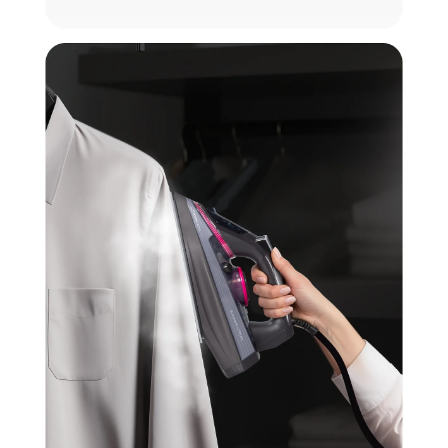
КУПИТЬ В ОДИН КЛИК
Заполните короткую форму —
и мы оформим заказ за вас.
Утюг Zigmund & Shtain ZSI-710
Артикул:
zsi710
Утюг Zigmund & Shtain ZSI-710
Вариант
Поделитесь впечатлениями