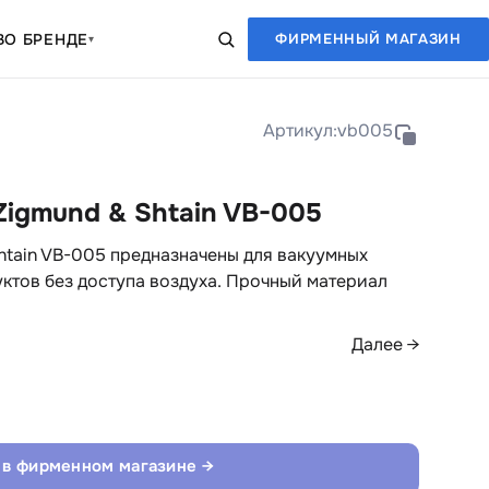
В
О БРЕНДЕ
ФИРМЕННЫЙ МАГАЗИН
▾
Артикул:
vb005
igmund & Shtain VB-005
htain VB-005 предназначены для вакуумных
ктов без доступа воздуха. Прочный материал
Далее →
 в фирменном магазине →