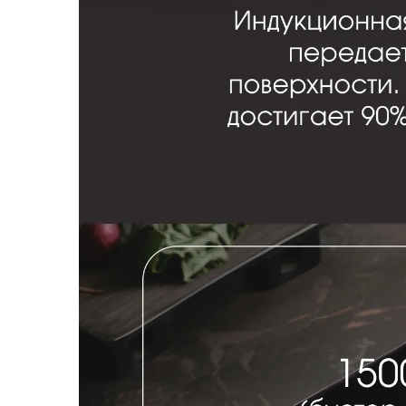
Варочная панель Zigmund
Артикул:
ci334b
Поделитесь впечатлениями