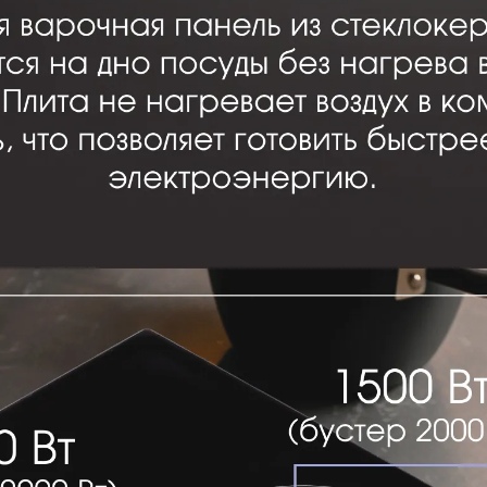
 & Shtain CI 33.4 B
КУПИТЬ В ОДИН КЛИК
Заполните короткую форму —
и мы оформим заказ за вас.
Ваше имя