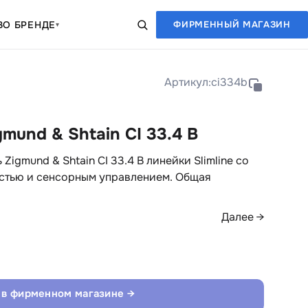
В
О БРЕНДЕ
ФИРМЕННЫЙ МАГАЗИН
▾
Артикул:
ci334b
mund & Shtain CI 33.4 B
igmund & Shtain CI 33.4 B линейки Slimline со
стью и сенсорным управлением. Общая
Далее →
 в фирменном магазине →