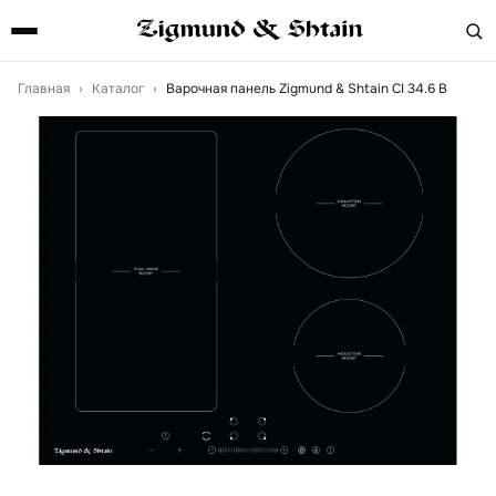
Главная
›
Каталог
›
Варочная панель Zigmund & Shtain CI 34.6 B
Артикул:
ci346b