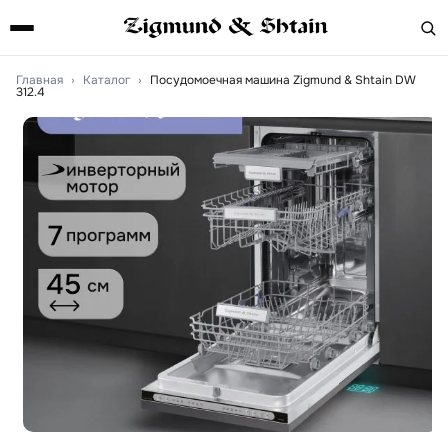
Главная
›
Каталог
›
Посудомоечная машина Zigmund & Shtain DW
312.4
Артикул:
DW312.4