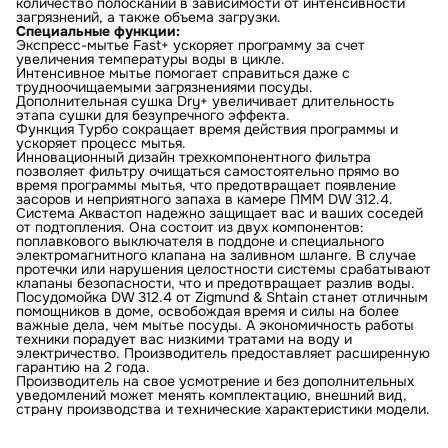
количество полосканий в зависимости от интенсивности
загрязнений, а также объема загрузки.
Специальные функции:
Экспресс-мытье Fast+ ускоряет программу за счет
увеличения температуры воды в цикле.
Интенсивное мытье помогает справиться даже с
трудноочищаемыми загрязнениями посуды.
Дополнительная сушка Dry+ увеличивает длительность
этапа сушки для безупречного эффекта.
Функция Турбо сокращает время действия программы и
ускоряет процесс мытья.
Инновационный дизайн трехкомпонентного фильтра
позволяет фильтру очищаться самостоятельно прямо во
время программы мытья, что предотвращает появление
засоров и неприятного запаха в камере ПММ DW 312.4.
Система Аквастоп надежно защищает вас и ваших соседей
от подтопления. Она состоит из двух компонентов:
поплавкового выключателя в поддоне и специального
электромагнитного клапана на заливном шланге. В случае
протечки или нарушения целостности системы срабатывают
клапаны безопасности, что и предотвращает разлив воды.
Посудомойка DW 312.4 от Zigmund & Shtain станет отличным
помощников в доме, освобождая время и силы на более
важные дела, чем мытье посуды. А экономичность работы
техники порадует вас низкими тратами на воду и
электричество. Производитель предоставляет расширенную
гарантию на 2 года.
Производитель на свое усмотрение и без дополнительных
уведомлений может менять комплектацию, внешний вид,
страну производства и технические характеристики модели.