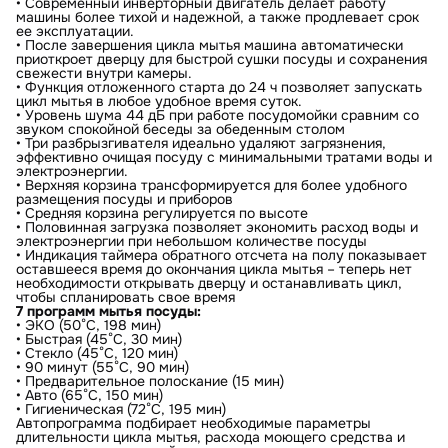
• Современный инверторный двигатель делает работу
машины более тихой и надежной, а также продлевает срок
ее эксплуатации.
• После завершения цикла мытья машина автоматически
приоткроет дверцу для быстрой сушки посуды и сохранения
свежести внутри камеры.
• Функция отложенного старта до 24 ч позволяет запускать
цикл мытья в любое удобное время суток.
• Уровень шума 44 дБ при работе посудомойки сравним со
звуком спокойной беседы за обеденным столом
• Три разбрызгивателя идеально удаляют загрязнения,
эффективно очищая посуду с минимальными тратами воды и
электроэнергии.
• Верхняя корзина трансформируется для более удобного
размещения посуды и приборов
• Средняя корзина регулируется по высоте
• Половинная загрузка позволяет экономить расход воды и
электроэнергии при небольшом количестве посуды
• Индикация таймера обратного отсчета на полу показывает
оставшееся время до окончания цикла мытья – теперь нет
необходимости открывать дверцу и останавливать цикл,
чтобы спланировать свое время
7 программ мытья посуды:
• ЭКО (50°С, 198 мин)
• Быстрая (45°С, 30 мин)
• Стекло (45°С, 120 мин)
• 90 минут (55°С, 90 мин)
• Предварительное полоскание (15 мин)
• Авто (65°С, 150 мин)
• Гигиеническая (72°С, 195 мин)
Автопрограмма подбирает необходимые параметры
длительности цикла мытья, расхода моющего средства и