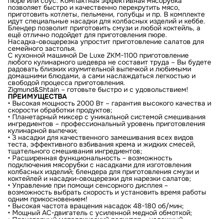
пюре или соус. Компактная эффективная мясорубка
позволяет быстро и качественно перекрутить мясо,
приготовить котлеты, пельмени, голубцы и пр. В комплекте
идут специальные насадки для колбасных изделий и кеббе.
Блендер позволит приготовить смузи и любой коктейль, а
ещё отлично подойдет для приготовления пюре.
Насадка-овощерезка упростит приготовление салатов для
семейного застолья.
С кухонной машиной De Luxe ZKM-1100 приготовление
КУПИТЬ В ОДИН КЛИК
любого кулинарного шедевра не составит труда – Вы будете
радовать близких изумительной выпечкой и любимыми
Заполните короткую форму —
домашними блюдами, а сами наслаждаться легкостью и
и мы оформим заказ за вас.
Кухонная машина Zigmund & Shtain ZKM-1100
свободой процесса приготовления.
Zigmund&Shtain – готовьте быстро и с удовольствием!
Артикул:
zkm1100
ПРЕИМУЩЕСТВА
Кухонная машина Zigmund & Shtain ZKM-1100
• Высокая мощность 2000 Вт – гарантия высокого качества и
Вариант
скорости обработки продуктов;
• Планетарный миксер с уникальной системой смешивания
Поделитесь впечатлениями
ингредиентов – профессиональный уровень приготовления
кулинарной выпечки;
• 3 насадки для качественного замешивания всех видов
теста, эффективного взбивания крема и жидких смесей,
тщательного смешивания ингредиентов;
• Расширенная функциональность – возможность
Загрузить фото
Ваше имя
подключения мясорубки с насадками для изготовления
колбасных изделий; блендера для приготовления смузи и
коктейлей и насадки-овощерезки для нарезки салатов;
Отправить отзыв
• Управление при помощи сенсорного дисплея –
возможность выбрать скорость и установить время работы
Ваш номер
одним прикосновением!
С условиями "Пользовательского соглашения" ознакомлен
• Высокая частота вращения насадок 48-180 об/мин;
• Мощный АС-двигатель с усиленной медной обмоткой;