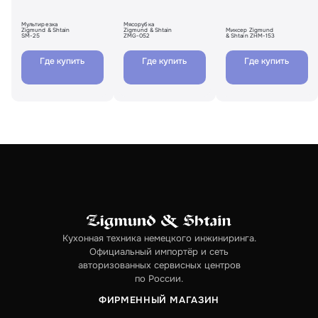
Мультирезка
Мясорубка
Zigmund & Shtain
Zigmund & Shtain
Миксер Zigmund
SM-25
ZMG-052
& Shtain ZHM-153
Где купить
Где купить
Где купить
Кухонная техника немецкого инжиниринга.
Официальный импортёр и сеть
авторизованных сервисных центров
по России.
ФИРМЕННЫЙ МАГАЗИН