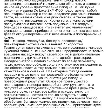
Shtain – это многофункциональный прибор нового
поколения, призванный максимально облегчить и вывести
на новый уровень приготовление блюд на Вашей кухне.
Кухонная машина De Luxe ZKM-1100 представляет собой
планетарный миксер с тремя насадками для замешивания
теста, взбивания крема и жидких смесей, а также для
смешивания ингредиентов. Кроме того, в конструкции
предусмотрена возможность подключения мясорубки,
блендера и овощерезки, что значительно увеличивает
функциональность прибора и при его компактных размерах
делает его универсальным и незаменимым помощником на
кухне.
4в1
– миксер, мясорубка, блендер, овощерезка/
планетарная система смешивания/ 7 скоростей
Планетарная система смешивания, воплощенная в миксере
кухонной машине De Luxe ZKM-1100, предполагает не только
вращение насадок вокруг своей оси, но и дополнительные
движения внутри чаши по «планетарной» траектории.
Насадки быстро и плавно скользят по всему периметру
чаши, полностью собирая со дна и стенок все ингредиенты,
что обеспечивает их тщательное смешивание и
качественное взбивание. Планетарный тип движения
насадок в чаше является чрезвычайно эффективным и
гарантирует идеальную консистенцию блюда и
превосходный результат. Основное преимущество
планетарного миксера перед обычными ручными – это
отсутствие необходимости длительное время держать
миксер в руке, так как все работы осуществляются
автоматически – остается только загрузить в чашу
ингредиенты и нажать кнопку. За короткое время прибор
обработает большое количество продуктов, замесит тесто,
взобьет крем, смешает различные смеси, приготовит мусс,