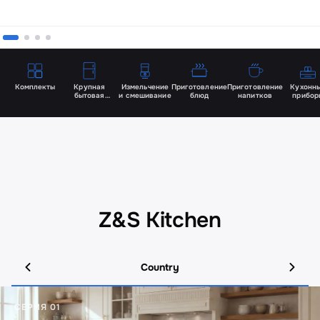
Комплекты
Крупная
Измельчение
Приготовление
Приготовление
Кухонн
бытовая
и смешивание
блюд
напитков
прибор
и встраиваемая
Z&S Kitchen
Country
СЕРИЯ 01