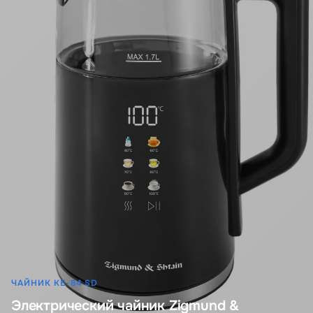
ЧАЙНИК KE-84 SD
Электрический чайник Zigmund &