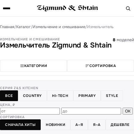
Главная
/
Каталог
/
Измельчение и смешивание
/
Измельчитель
ИЗМЕЛЬЧЕНИЕ И СМЕШИВАНИЕ
8
моделей
Измельчитель Zigmund & Shtain
КАТЕГОРИИ
СОРТИРОВКА
СЕРИЯ Z&S KITCHEN
ВСЕ
COUNTRY
HI-TECH
PRIMARY
STYLE
ЦЕНА, ₽
ОК
СОРТИРОВКА
СНАЧАЛА ХИТЫ
НОВИНКИ
А–Я
Я–А
ДЕШЕВЛЕ