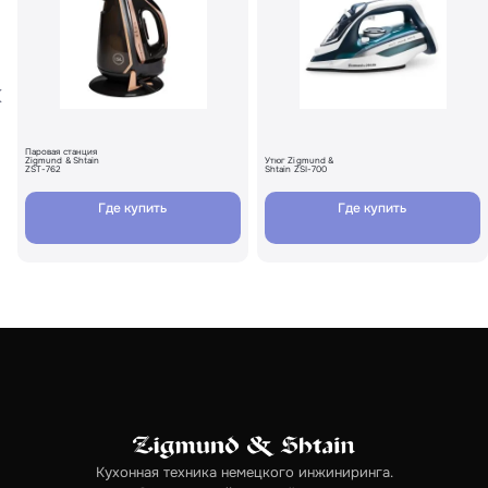
Паровая станция
Zigmund & Shtain
Утюг Zigmund &
ZST-762
Shtain ZSI-700
Где купить
Где купить
Кухонная техника немецкого инжиниринга.