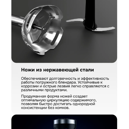
КУПИТЬ В ОДИН КЛИК
Заполните короткую форму —
и мы оформим заказ за вас.
Блендер Zigmund & Shtain BH-346 M
Артикул:
bh346m
Блендер Zigmund & Shtain BH-346 M
Вариант
Поделитесь впечатлениями