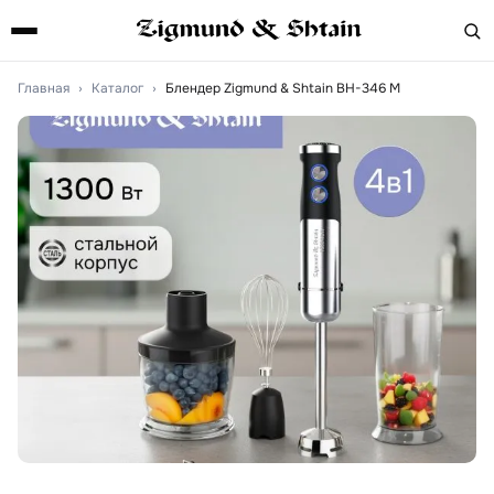
Главная
›
Каталог
›
Блендер Zigmund & Shtain BH-346 M
Артикул:
bh346m