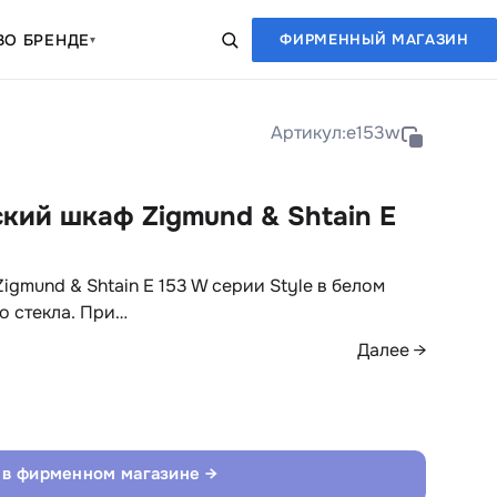
В
О БРЕНДЕ
ФИРМЕННЫЙ МАГАЗИН
▾
Артикул:
e153w
кий шкаф Zigmund & Shtain E
gmund & Shtain E 153 W серии Style в белом
о стекла. При…
Далее →
 в фирменном магазине →