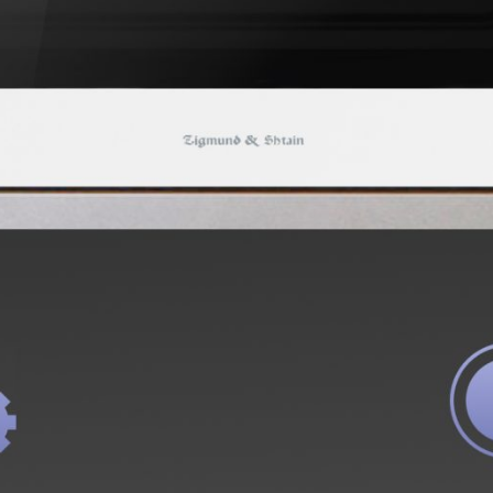
шкаф Zigmund & Shtain E 1
КУПИТЬ В ОДИН КЛИК
Заполните короткую форму —
и мы оформим заказ за вас.
Ваше имя