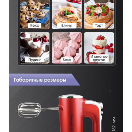
КУПИТЬ В ОДИН КЛИК
Заполните короткую форму —
и мы оформим заказ за вас.
Миксер Zigmund & Shtain ZHM-152
Артикул:
zhm152
Миксер Zigmund & Shtain ZHM-152
Вариант
Поделитесь впечатлениями
Загрузить фото
Ваше имя
Отправить отзыв