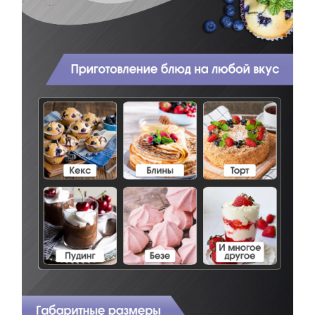
КУПИТЬ В ОДИН КЛИК
Заполните короткую форму —
и мы оформим заказ за вас.
Миксер Zigmund & Shtain ZHM-156
Артикул:
zhm156
Миксер Zigmund & Shtain ZHM-156
Вариант
Поделитесь впечатлениями
Загрузить фото
Ваше имя
Отправить отзыв