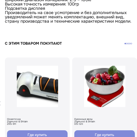
Высокая точность измерения: 100гр
Подсветка дисплея
Производитель на свое усмотрение и без дополнительных
уведомлений может менять комплектацию, внешний вид,
страну производства и технические характеристики модели.
КУПИТЬ В ОДИН КЛИК
Заполните короткую форму —
С ЭТИМ ТОВАРОМ ПОКУПАЮТ
и мы оформим заказ за вас.
Напольные весы Zigmund & Shtain ZS-130
Артикул:
zs130
Напольные весы Zigmund & Shtain ZS-130
Вариант
Поделитесь впечатлениями
Загрузить фото
Ваше имя
Отправить отзыв
Ваш номер
Ножеточка
Кухонные весы
Zigmund & Shtain
Zigmund & Shtain
ZKS-911
DS-120
С условиями "Пользовательского соглашения" ознакомлен
Где купить
Где купить