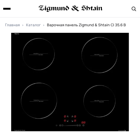
Главная
›
Каталог
›
Варочная панель Zigmund & Shtain CI 35.6 B
Артикул:
ci356b