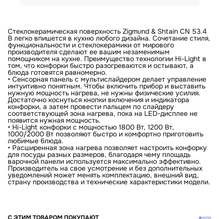
Стеклокерамическая поверхность Zigmund & Shtain CN 53.4
B легко впишется в кухню любого дизайна. Сочетание стиля,
функциональности и стеклокерамики от мирового
производителя сделают ее вашим незаменимым
помощником на кухне. Преимущество технологии Hi-Light в
том, что конфорки быстро разогреваются и остывают, а
блюда готовятся равномерно.
• Сенсорная панель с мультислайдером делает управление
интуитивно понятным. Чтобы включить прибор и выставить
нужную мощность нагрева, не нужны физические усилия.
Достаточно коснуться кнопки включения и индикатора
конфорки, а затем провести пальцем по слайдеру
соответствующей зона нагрева, пока на LED-дисплее не
появится нужная мощность.
• Hi-Light конфорки с мощностью 1800 Вт, 1200 Вт,
1000/2000 Вт позволяют быстро и комфортно приготовить
любимые блюда.
• Расширенная зона нагрева позволяет настроить конфорку
для посуды разных размеров, благодаря чему площадь
варочной панели используется максимально эффективно.
Производитель на свое усмотрение и без дополнительных
уведомлений может менять комплектацию, внешний вид,
страну производства и технические характеристики модели.
С ЭТИМ ТОВАРОМ ПОКУПАЮТ