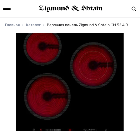
Главная
›
Каталог
›
Варочная панель Zigmund & Shtain CN 53.4 B
Артикул:
cn534b