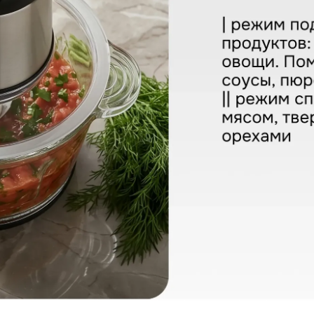
& Shtain CH-40 R
КУПИТЬ В ОДИН КЛИК
Заполните короткую форму —
и мы оформим заказ за вас.
Ваше имя