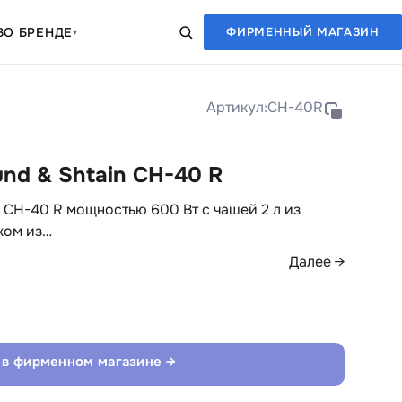
В
О БРЕНДЕ
ФИРМЕННЫЙ МАГАЗИН
▾
Артикул:
CH-40R
nd & Shtain CH-40 R
n CH-40 R мощностью 600 Вт с чашей 2 л из
жом из…
Далее →
 в фирменном магазине →