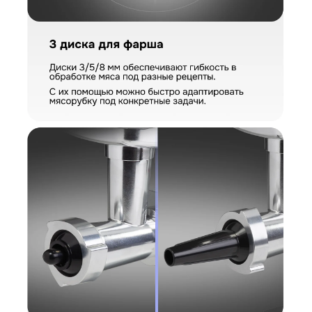
КУПИТЬ В ОДИН КЛИК
Заполните короткую форму —
и мы оформим заказ за вас.
Мясорубка Zigmund & Shtain ZMG-055
Артикул:
ZMG-055
Мясорубка Zigmund & Shtain ZMG-055
Вариант
Поделитесь впечатлениями
Загрузить фото
Ваше имя
Отправить отзыв
Ваш номер
С условиями "Пользовательского соглашения" ознакомлен
Оформить заказ