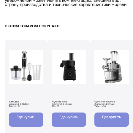
уведомлений может менять комплектацию, внешний вид,
страну производства и технические характеристики модели.
С ЭТИМ ТОВАРОМ ПОКУПАЮТ
Блендер
Мультирезка
Кухонная машина
Zigmund & Shtain
Zigmund & Shtain
Zigmund & Shtain
BH-241 M
SM-25
ZKM-1100
Где купить
Где купить
Где купить