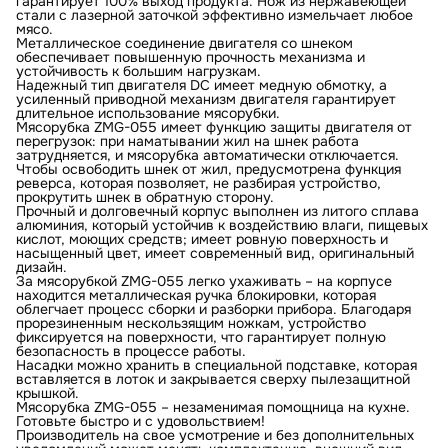
гарантирует 100% выход продукта. Нож из нержавеющей
стали с лазерной заточкой эффективно измельчает любое
мясо.
Металлическое соединение двигателя со шнеком
обеспечивает повышенную прочность механизма и
устойчивость к большим нагрузкам.
Надежный тип двигателя DC имеет медную обмотку, а
усиленный приводной механизм двигателя гарантирует
длительное использование мясорубки.
Мясорубка ZMG-055 имеет функцию защиты двигателя от
перегрузок: при наматывании жил на шнек работа
затрудняется, и мясорубка автоматически отключается.
Чтобы освободить шнек от жил, предусмотрена функция
реверса, которая позволяет, не разбирая устройство,
прокрутить шнек в обратную сторону.
Прочный и долговечный корпус выполнен из литого сплава
алюминия, который устойчив к воздействию влаги, пищевых
кислот, моющих средств; имеет ровную поверхность и
насыщенный цвет, имеет современный вид, оригинальный
дизайн.
За мясорубкой ZMG-055 легко ухаживать – на корпусе
находится металлическая ручка блокировки, которая
облегчает процесс сборки и разборки прибора. Благодаря
прорезиненным нескользящим ножкам, устройство
фиксируется на поверхности, что гарантирует полную
безопасность в процессе работы.
Насадки можно хранить в специальной подставке, которая
вставляется в лоток и закрывается сверху пылезащитной
крышкой.
Мясорубка ZMG-055 – незаменимая помощница на кухне.
Готовьте быстро и с удовольствием!
Производитель на свое усмотрение и без дополнительных