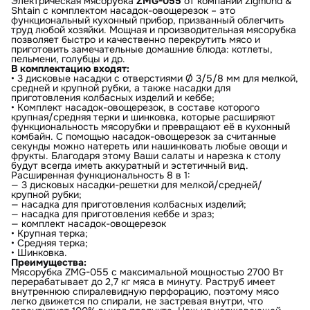
Электрическая мясорубка
ZMG-055
от компании Zigmund &
Shtain с комплектом насадок-овощерезок – это
функциональный кухонный прибор, призванный облегчить
труд любой хозяйки. Мощная и производительная мясорубка
позволяет быстро и качественно перекрутить мясо и
приготовить замечательные домашние блюда: котлеты,
пельмени, голубцы и др.
В комплектацию входят:
• 3 дисковые насадки с отверстиями Ø 3/5/8 мм для мелкой,
средней и крупной рубки, а также насадки для
приготовления колбасных изделий и кеббе;
• Комплект насадок-овощерезок, в составе которого
крупная/средняя терки и шинковка, которые расширяют
функциональность мясорубки и превращают её в кухонный
комбайн. С помощью насадок-овощерезок за считанные
секунды можно натереть или нашинковать любые овощи и
фрукты. Благодаря этому Ваши салаты и нарезка к столу
будут всегда иметь аккуратный и эстетичный вид.
Расширенная функциональность 8 в 1:
— 3 дисковых насадки-решетки для мелкой/средней/
крупной рубки;
— насадка для приготовления колбасных изделий;
— насадка для приготовления кеббе и зраз;
— комплект насадок-овощерезок
• Крупная терка;
• Средняя терка;
• Шинковка.
Преимущества:
Мясорубка ZMG-055 с максимальной мощностью 2700 Вт
перерабатывает до 2,7 кг мяса в минуту. Раструб имеет
внутреннюю спиралевидную перфорацию, поэтому мясо
легко движется по спирали, не застревая внутри, что