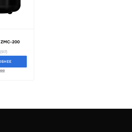
 ZMC-200
(517)
ОБНЕЕ
лее