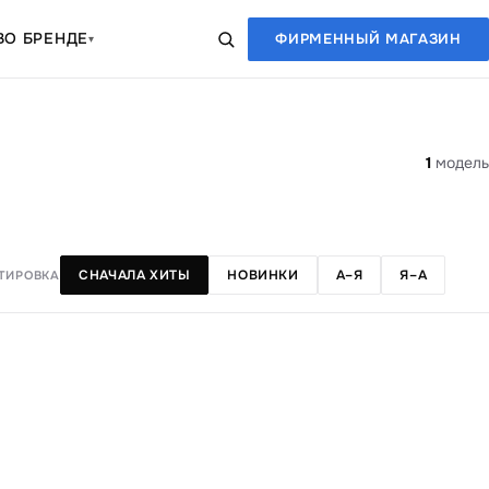
В
О БРЕНДЕ
ФИРМЕННЫЙ МАГАЗИН
▾
1
модель
СНАЧАЛА ХИТЫ
НОВИНКИ
А–Я
Я–А
ТИРОВКА