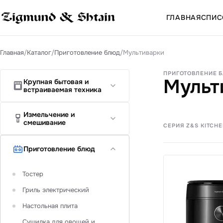
ГЛАВНАЯ
СПИС
Главная
/
Каталог
/
Приготовление блюд
/
Мультиварки
ПРИГОТОВЛЕНИЕ 
Мульт
Крупная бытовая и
встраиваемая техника
Варочная панель
Измельчение и
смешивание
СЕРИЯ Z&S KITCH
Кухонная вытяжка
Духовой электрический шкаф
Блендеры
Приготовление блюд
Посудомоечные машины
Мясорубка
Тостер
Микроволновые печи
Миксер
Гриль электрический
Холодильник
Кухонные комбайны
Настольная плита
Винный шкаф
Измельчитель
Сушилка для овощей и